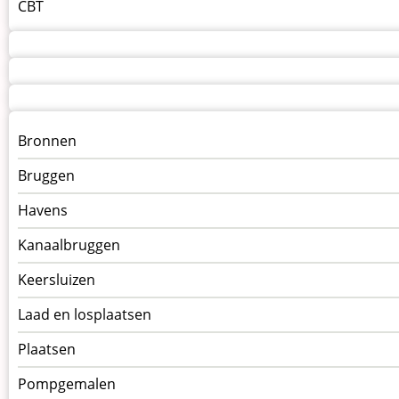
CBT
Menu
Bronnen
kunstwerken
Bruggen
op
kunstwerkpagina
Havens
Kanaalbruggen
Keersluizen
Laad en losplaatsen
Plaatsen
Pompgemalen