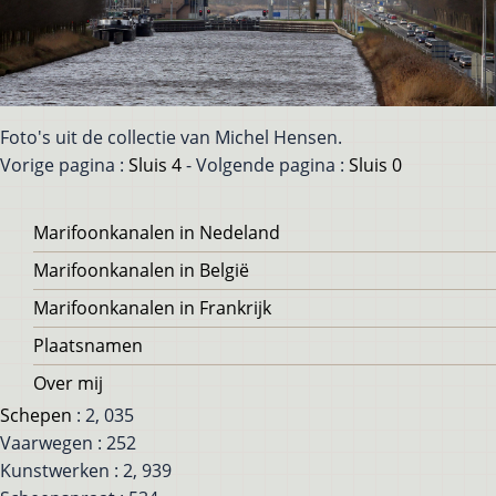
Foto's uit de collectie van Michel Hensen.
Vorige pagina :
Sluis 4
- Volgende pagina :
Sluis 0
Voet
Marifoonkanalen in Nedeland
Marifoonkanalen in België
Marifoonkanalen in Frankrijk
Plaatsnamen
Over mij
Schepen
: 2, 035
Vaarwegen : 252
Kunstwerken : 2, 939