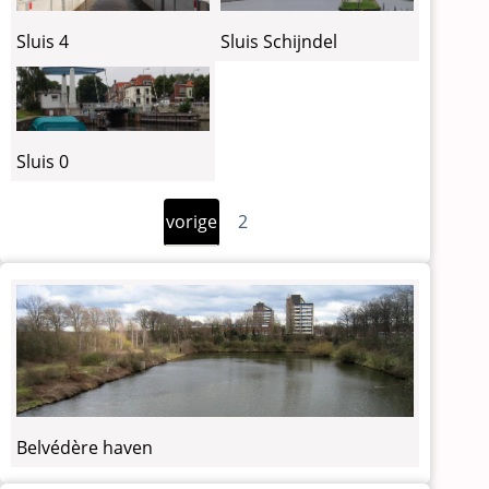
Sluis 4
Sluis Schijndel
Sluis 0
Vorige
Paginering
vorige
2
pagina
Belvédère haven