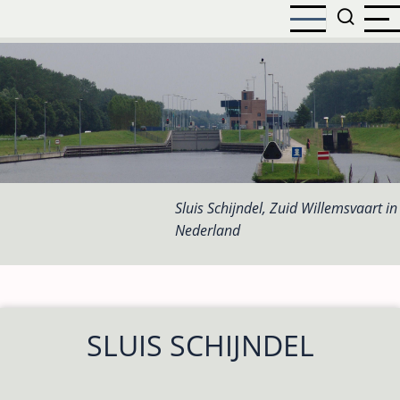
Overslaan
en
naar
de
inhoud
gaan
Sluis Schijndel, Zuid Willemsvaart in
Nederland
SLUIS SCHIJNDEL