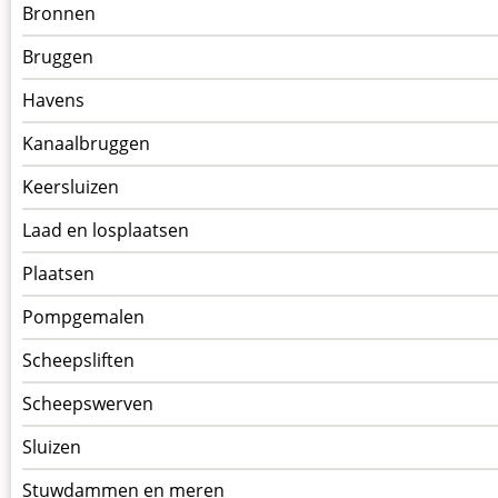
Menu
Bronnen
kunstwerken
Bruggen
op
kunstwerkpagina
Havens
Kanaalbruggen
Keersluizen
Laad en losplaatsen
Plaatsen
Pompgemalen
Scheepsliften
Scheepswerven
Sluizen
Stuwdammen en meren