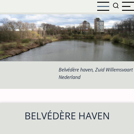
Overslaan
en
naar
de
inhoud
gaan
Belvédère haven, Zuid Willemsvaart 
Nederland
BELVÉDÈRE HAVEN