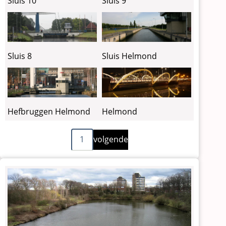
Sluis 10
Sluis 9
Sluis 8
Sluis Helmond
Hefbruggen Helmond
Helmond
Volgende
Paginering
1
volgende
pagina