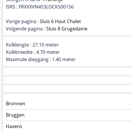
ISRS : FRXXXVN453LOCKS00156
Vorige pagina :
Sluis 6 Haut Chalet
Volgende pagina :
Sluis 8 Grugedaine
Kolklengte : 27.10 meter
Kolkbreedte : 4.70 meter
Maximale diepgang : 1.40 meter
Menu
Bronnen
kunstwerken
Bruggen
op
kunstwerkpagina
Havens