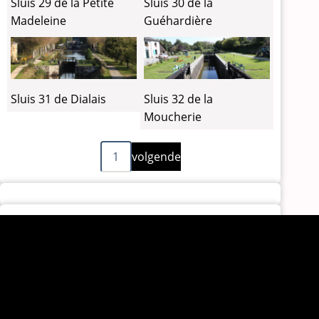
Sluis 29 de la Petite
Sluis 30 de la
Madeleine
Guéhardière
Sluis 31 de Dialais
Sluis 32 de la
Moucherie
Volgende
Paginering
1
volgende
pagina