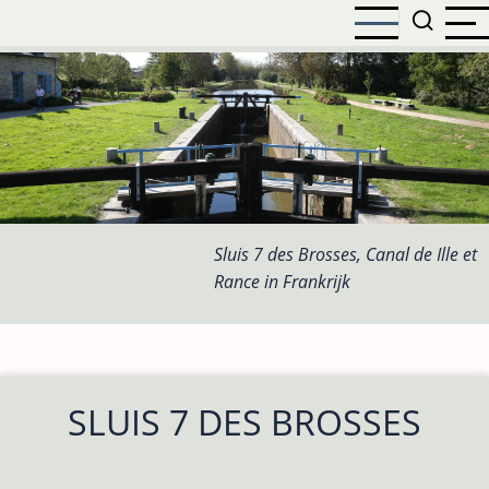
Overslaan
en
naar
de
inhoud
gaan
Sluis 7 des Brosses, Canal de Ille et
Rance in Frankrijk
SLUIS 7 DES BROSSES