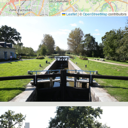
Leaflet
|
©
OpenStreetMap
contributors