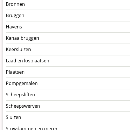
Menu
Bronnen
kunstwerken
Bruggen
op
kunstwerkpagina
Havens
Kanaalbruggen
Keersluizen
Laad en losplaatsen
Plaatsen
Pompgemalen
Scheepsliften
Scheepswerven
Sluizen
Stuwdammen en meren