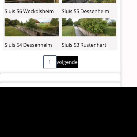
Sluis 56 Weckolsheim
Sluis 55 Dessenheim
Sluis 54 Dessenheim
Sluis 53 Rustenhart
Volgende
Paginering
1
volgende
pagina