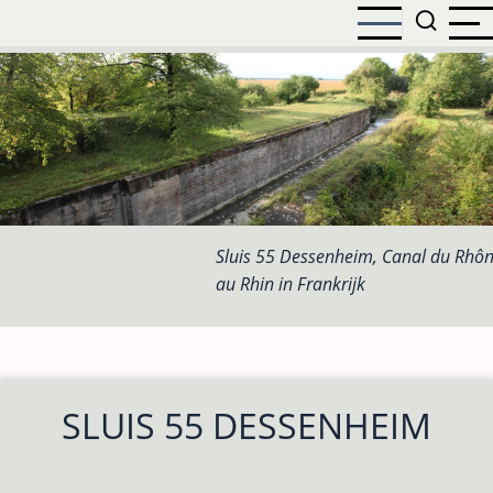
Overslaan
en
naar
de
inhoud
gaan
Sluis 55 Dessenheim, Canal du Rhô
au Rhin in Frankrijk
SLUIS 55 DESSENHEIM