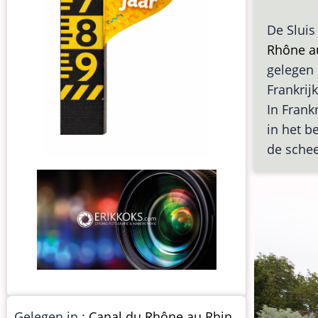
De Sluis
Rhône a
gelegen
Frankrij
In Frank
in het b
de schee
Gelegen in :
Canal du Rhône au Rhin