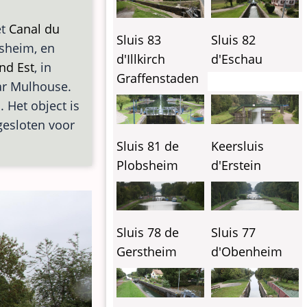
et
Canal du
Sluis 83
Sluis 82
lsheim, en
d'Illkirch
d'Eschau
nd Est
, in
Graffenstaden
aar Mulhouse.
. Het object is
gesloten voor
Sluis 81 de
Keersluis
Plobsheim
d'Erstein
Sluis 78 de
Sluis 77
Gerstheim
d'Obenheim