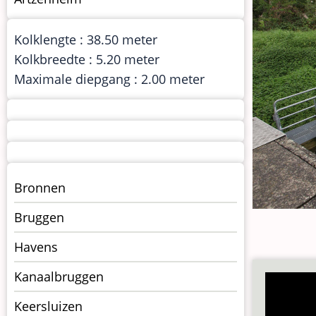
Kolklengte : 38.50 meter
Kolkbreedte : 5.20 meter
Maximale diepgang : 2.00 meter
Menu
Bronnen
kunstwerken
Bruggen
op
kunstwerkpagina
Havens
Kanaalbruggen
Keersluizen