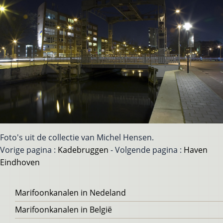
Foto's uit de collectie van Michel Hensen.
Vorige pagina :
Kadebruggen
- Volgende pagina :
Haven
Eindhoven
Voet
Marifoonkanalen in Nedeland
Marifoonkanalen in België