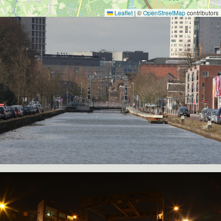
Leaflet
|
©
OpenStreetMap
contributors