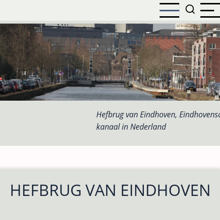
Overslaan
en
naar
de
inhoud
gaan
Hefbrug van Eindhoven, Eindhovens
kanaal in Nederland
HEFBRUG VAN EINDHOVEN