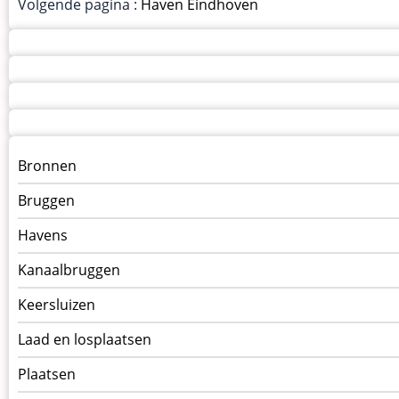
Volgende pagina :
Haven Eindhoven
Menu
Bronnen
kunstwerken
Bruggen
op
kunstwerkpagina
Havens
Kanaalbruggen
Keersluizen
Laad en losplaatsen
Plaatsen