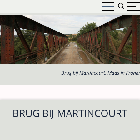
Overslaan
en
naar
de
inhoud
gaan
Brug bij Martincourt, Maas in Frankr
BRUG BIJ MARTINCOURT