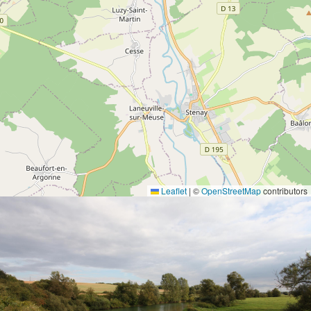
Leaflet
|
©
OpenStreetMap
contributors