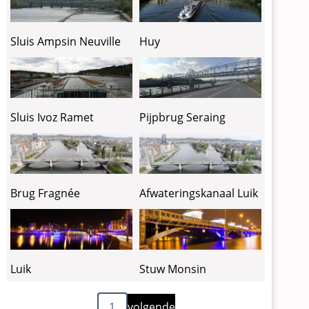
Sluis Ampsin Neuville
Huy
Sluis Ivoz Ramet
Pijpbrug Seraing
Brug Fragnée
Afwateringskanaal Luik
Luik
Stuw Monsin
Volgende
Paginering
1
volgende