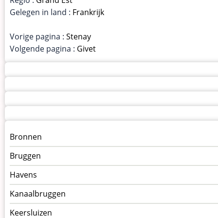
Gelegen in land :
Frankrijk
Vorige pagina :
Stenay
Volgende pagina :
Givet
Menu
Bronnen
kunstwerken
Bruggen
op
kunstwerkpagina
Havens
Kanaalbruggen
Keersluizen