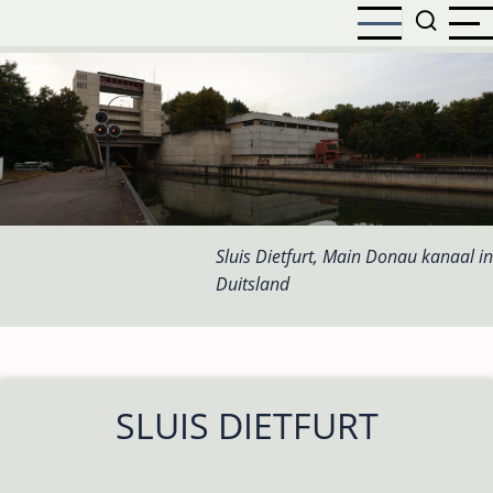
Overslaan
en
naar
de
inhoud
gaan
Sluis Dietfurt, Main Donau kanaal in
Duitsland
SLUIS DIETFURT