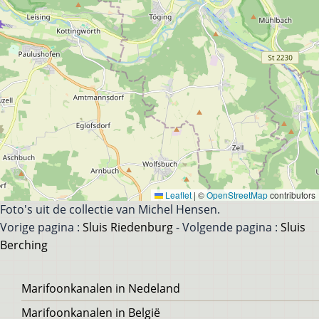
Leaflet
|
©
OpenStreetMap
contributors
Foto's uit de collectie van Michel Hensen.
Vorige pagina :
Sluis Riedenburg
- Volgende pagina :
Sluis
Berching
Voet
Marifoonkanalen in Nedeland
Marifoonkanalen in België