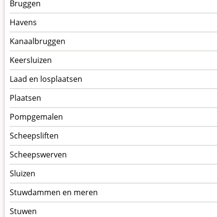
Bruggen
op
kunstwerkpagina
Havens
Kanaalbruggen
Keersluizen
Laad en losplaatsen
Plaatsen
Pompgemalen
Scheepsliften
Scheepswerven
Sluizen
Stuwdammen en meren
Stuwen