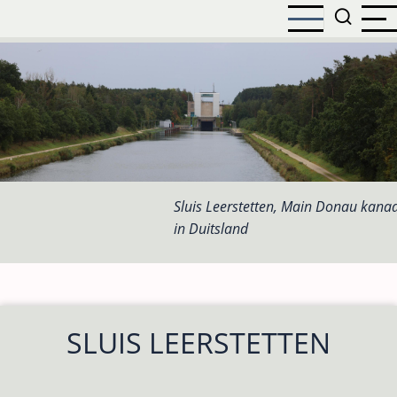
Overslaan
en
naar
de
inhoud
gaan
Sluis Leerstetten, Main Donau kanaa
in Duitsland
SLUIS LEERSTETTEN