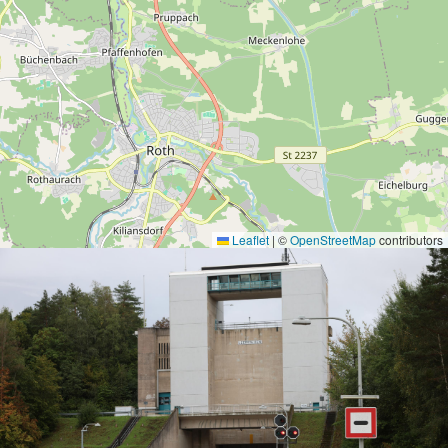
Leaflet
|
©
OpenStreetMap
contributors