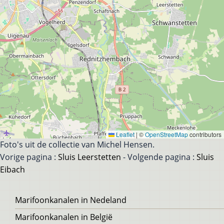
Leaflet
|
©
OpenStreetMap
contributors
Foto's uit de collectie van Michel Hensen.
Vorige pagina :
Sluis Leerstetten
- Volgende pagina :
Sluis
Eibach
Voet
Marifoonkanalen in Nedeland
Marifoonkanalen in België