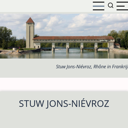
Overslaan
en
naar
de
inhoud
gaan
Stuw Jons-Niévroz, Rhône in Frankrij
STUW JONS-NIÉVROZ