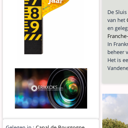
De Sluis
van het
en gele
Franche
In Frankr
beheer v
Het is e
Vandenes
Gelegen in :
Canal de Bourgogne