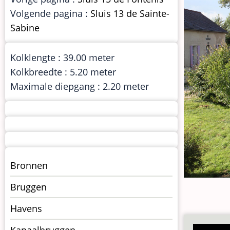
Volgende pagina :
Sluis 13 de Sainte-
Sabine
Kolklengte : 39.00 meter
Kolkbreedte : 5.20 meter
Maximale diepgang : 2.20 meter
Menu
Bronnen
kunstwerken
Bruggen
op
kunstwerkpagina
Havens
Kanaalbruggen