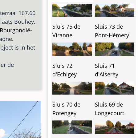
terraai 167.60
 plaats Bouhey,
Sluis 75 de
Sluis 73 de
Bourgondië-
Viranne
Pont-Hémery
Saone.
bject is in het
ier de
Sluis 72
Sluis 71
d'Echigey
d'Aiserey
Sluis 70 de
Sluis 69 de
Potengey
Longecourt