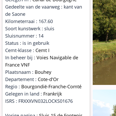
Gedeelte van de vaarweg : kant van
de Saone
Kilometerraai : 167.60
Soort kunstwerk : sluis
Sluisnummer : 14
Status : is in gebruik
Cemt-klasse :
Cemt I
In beheer bij :
Voies Navigable de
France VNF
Plaatsnaam :
Bouhey
Departement :
Cote-d'Or
Regio :
Bourgondië-Franche-Comté
Gelegen in land :
Frankrijk
ISRS : FRXXXVN032LOCKS01676
Vorige pagina :
Sluis 15 de Fontenis