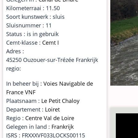
Kilometerraai : 11.50
Soort kunstwerk : sluis
Sluisnummer : 11
Status : is in gebruik
Cemt-klasse :
Cemt I
Adres :
45250 Ouzouer-sur-Trézée Frankrijk
regio:
In beheer bij :
Voies Navigable de
France VNF
Plaatsnaam :
Le Petit Chaloy
Departement :
Loiret
Regio :
Centre Val de Loire
Gelegen in land :
Frankrijk
ISRS : FRXXXVF033LOCKS00115