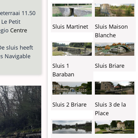
eterraai 11.50
 Le Petit
Sluis Martinet
Sluis Maison
egio
Centre
Blanche
De sluis heeft
es Navigable
Sluis 1
Sluis Briare
Baraban
Sluis 2 Briare
Sluis 3 de la
Place