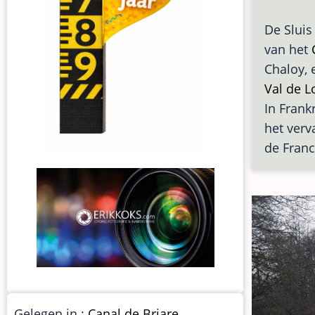
De Sluis
van het
Chaloy, 
Val de L
In Frankr
het verv
de Franc
Gelegen in :
Canal de Briare