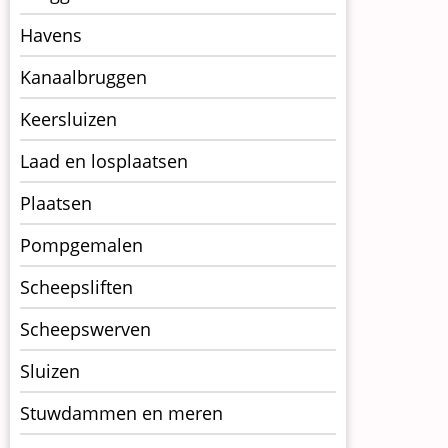
op
kunstwerkpagina
Havens
Kanaalbruggen
Keersluizen
Laad en losplaatsen
Plaatsen
Pompgemalen
Scheepsliften
Scheepswerven
Sluizen
Stuwdammen en meren