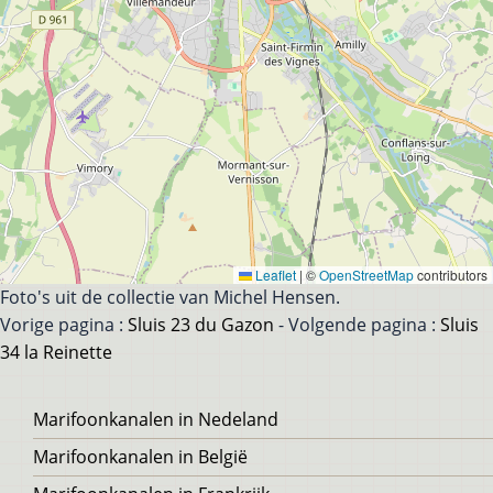
Leaflet
|
©
OpenStreetMap
contributors
Foto's uit de collectie van Michel Hensen.
Vorige pagina :
Sluis 23 du Gazon
- Volgende pagina :
Sluis
34 la Reinette
Voet
Marifoonkanalen in Nedeland
Marifoonkanalen in België